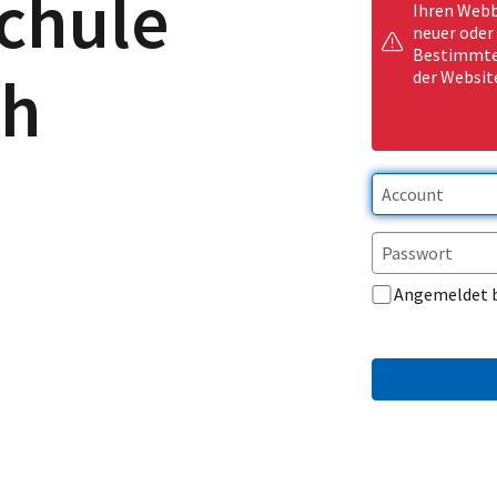
chule
Ihren Webb
neuer oder
Bestimmte 
ch
der Websit
Angemeldet 